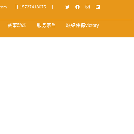
|
.com
15737418075
赛事动态
服务宗旨
联络伟德victory