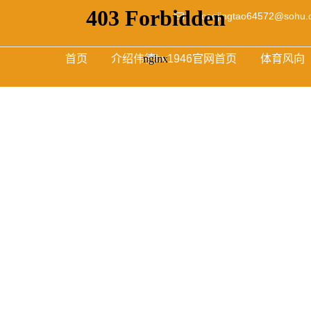
caojingtao64572@sohu
首页
介绍伟德bv1946官网首页
体育风向